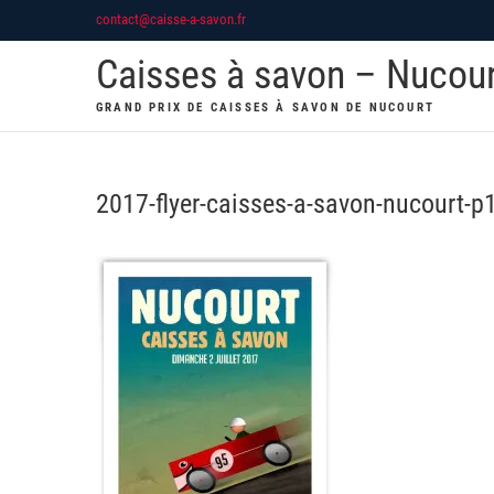
Skip
contact@caisse-a-savon.fr
to
Caisses à savon – Nucou
content
GRAND PRIX DE CAISSES À SAVON DE NUCOURT
2017-flyer-caisses-a-savon-nucourt-p