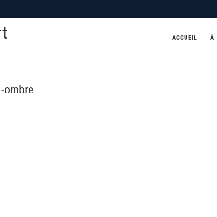
rt
ACCUEIL
À
1-ombre