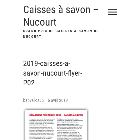
Skip
Caisses à savon –
to
Nucourt
content
GRAND PRIX DE CAISSES À SAVON DE
NUCOURT
2019-caisses-a-
savon-nucourt-flyer-
P02
bapval-cs95
6 avril 2019