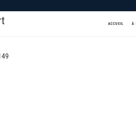
rt
ACCUEIL
À
149