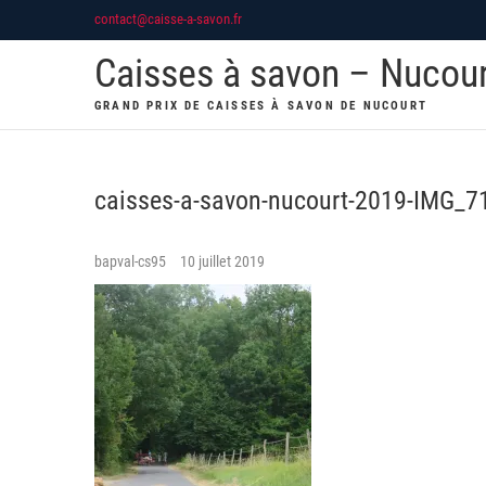
Skip
contact@caisse-a-savon.fr
to
Caisses à savon – Nucou
content
GRAND PRIX DE CAISSES À SAVON DE NUCOURT
caisses-a-savon-nucourt-2019-IMG_7
bapval-cs95
10 juillet 2019