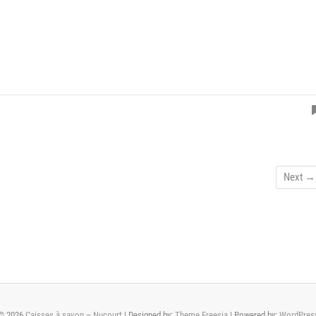
Next →
© 2026
Caisses à savon – Nucourt
| Designed by:
Theme Freesia
| Powered by:
WordPres