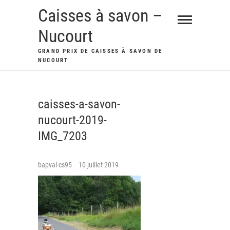
Skip
Caisses à savon –
to
Nucourt
content
GRAND PRIX DE CAISSES À SAVON DE
NUCOURT
caisses-a-savon-
nucourt-2019-
IMG_7203
bapval-cs95
10 juillet 2019