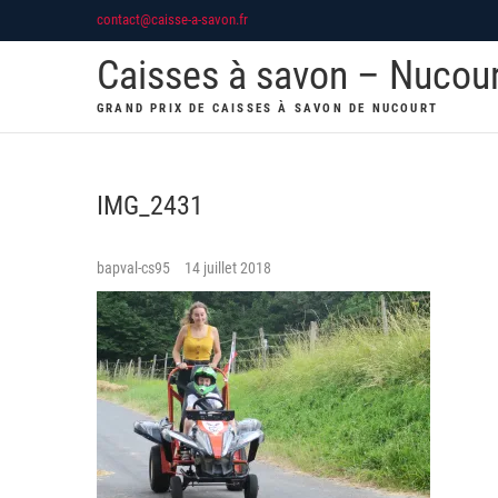
Skip
contact@caisse-a-savon.fr
to
Caisses à savon – Nucou
content
GRAND PRIX DE CAISSES À SAVON DE NUCOURT
IMG_2431
bapval-cs95
14 juillet 2018