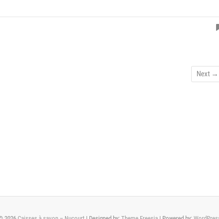
Next →
© 2026
Caisses à savon – Nucourt
| Designed by:
Theme Freesia
| Powered by:
WordPres