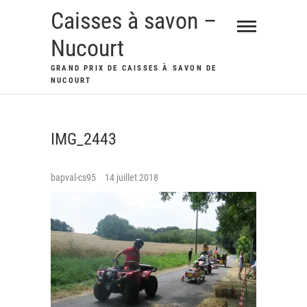
Skip
Caisses à savon –
to
Nucourt
content
GRAND PRIX DE CAISSES À SAVON DE
NUCOURT
IMG_2443
bapval-cs95
14 juillet 2018