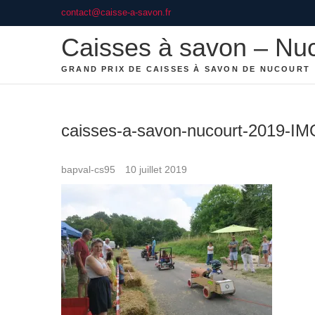
Skip
contact@caisse-a-savon.fr
to
Caisses à savon – Nu
content
GRAND PRIX DE CAISSES À SAVON DE NUCOURT
caisses-a-savon-nucourt-2019-I
bapval-cs95
10 juillet 2019