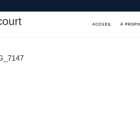
court
ACCUEIL
À PROP
MG_7147