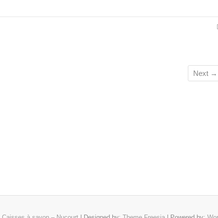
Next →
6
Caisses à savon – Nucourt
| Designed by:
Theme Freesia
| Powered by:
Wor