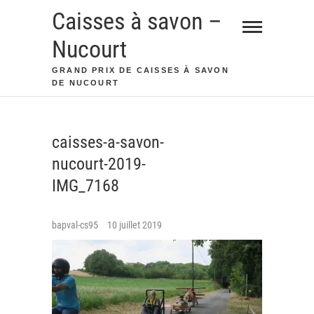
Skip
Caisses à savon –
to
Nucourt
content
GRAND PRIX DE CAISSES À SAVON
DE NUCOURT
caisses-a-savon-
nucourt-2019-
IMG_7168
bapval-cs95
10 juillet 2019