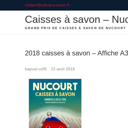
Skip
contact@caisse-a-savon.fr
to
Caisses à savon – Nu
content
GRAND PRIX DE CAISSES À SAVON DE NUCOURT
2018 caisses à savon – Affiche A
bapval-cs95
22 août 2018