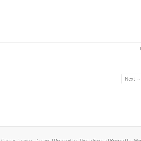
Next →
6
Caisses à savon – Nucourt
| Designed by:
Theme Freesia
| Powered by:
Wor