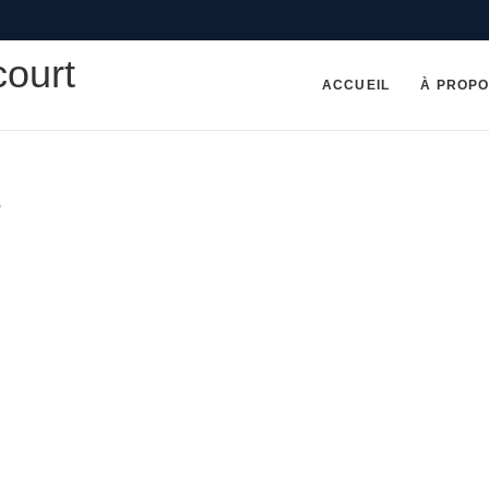
court
ACCUEIL
À PROP
3