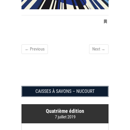
← Previous
Next →
CAISSES À SAVONS – NUCOURT
Quatrième édition
7 juillet 2019