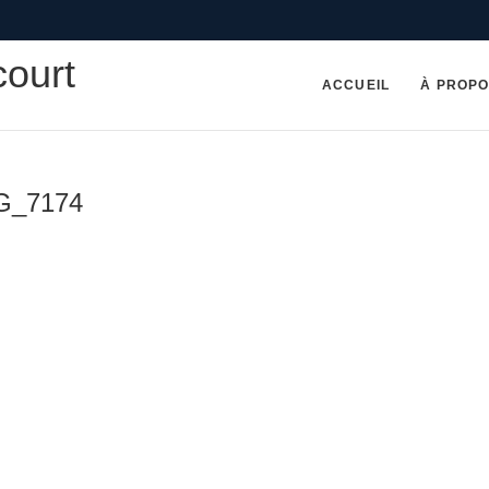
court
ACCUEIL
À PROP
MG_7174