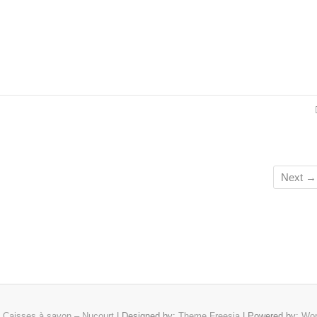
Next →
6
Caisses à savon – Nucourt
| Designed by:
Theme Freesia
| Powered by:
Wor