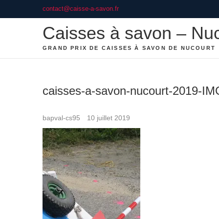
Skip
contact@caisse-a-savon.fr
to
Caisses à savon – Nu
content
GRAND PRIX DE CAISSES À SAVON DE NUCOURT
caisses-a-savon-nucourt-2019-I
bapval-cs95
10 juillet 2019