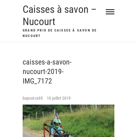
Skip
Caisses à savon –
to
Nucourt
content
GRAND PRIX DE CAISSES À SAVON DE
NUCOURT
caisses-a-savon-
nucourt-2019-
IMG_7172
bapval-cs95
10 juillet 2019